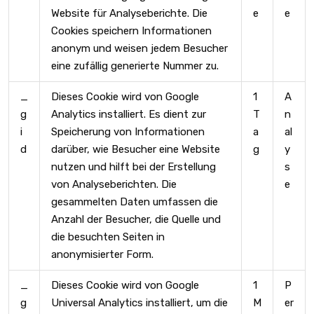
Website für Analyseberichte. Die
e
e
Cookies speichern Informationen
anonym und weisen jedem Besucher
eine zufällig generierte Nummer zu.
_
Dieses Cookie wird von Google
1
A
g
Analytics installiert. Es dient zur
T
n
i
Speicherung von Informationen
a
al
d
darüber, wie Besucher eine Website
g
y
nutzen und hilft bei der Erstellung
s
von Analyseberichten. Die
e
gesammelten Daten umfassen die
Anzahl der Besucher, die Quelle und
die besuchten Seiten in
anonymisierter Form.
_
Dieses Cookie wird von Google
1
P
g
Universal Analytics installiert, um die
M
er