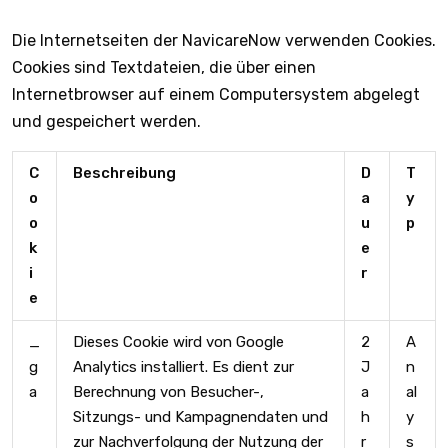
Die Internetseiten der NavicareNow verwenden Cookies.
Cookies sind Textdateien, die über einen
Internetbrowser auf einem Computersystem abgelegt
und gespeichert werden.
C
Beschreibung
D
T
o
a
y
o
u
p
k
e
i
r
e
_
Dieses Cookie wird von Google
2
A
g
Analytics installiert. Es dient zur
J
n
a
Berechnung von Besucher-,
a
al
Sitzungs- und Kampagnendaten und
h
y
zur Nachverfolgung der Nutzung der
r
s