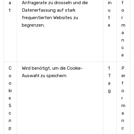
a
Anfragerate zu drosseln und die
in
f
t
Datenerfassung auf stark
u
o
frequentierten Websites zu
t
r
begrenzen.
e
m
a
n
c
e
C
Wird benötigt, um die Cookie-
1
P
o
Auswahl zu speichern
T
er
o
a
f
ki
g
o
e
r
S
m
c
a
ri
n
p
c